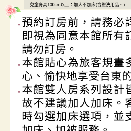
兒童身高100cm以上：加人不加床(含盥洗用品。)
500/人
500/人
1000/人
預約訂房前，請務必
成人或兒童100cm以上加床(含單人床墊、枕頭、棉
即視為同意本館所有
請勿訂房。
本館貼心為旅客規畫
心、愉快地享受台東
本館雙人房系列設計
故不建議加人加床。
時勾選加床選項，並
加床、加被服務。