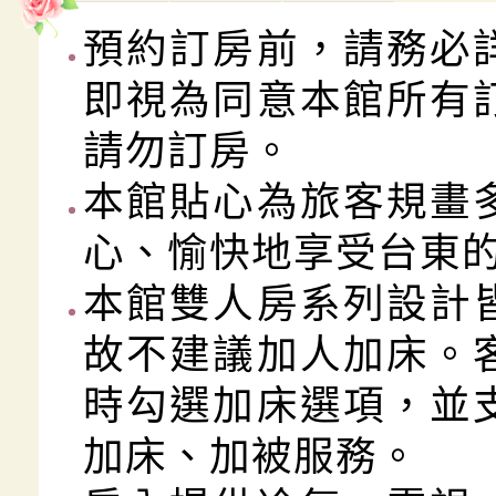
500/人
500/人
1000/人
預約訂房前，請務必
成人或兒童100cm以上加床(含單人床墊、枕頭、棉
即視為同意本館所有
請勿訂房。
本館貼心為旅客規畫
心、愉快地享受台東
本館雙人房系列設計
故不建議加人加床。
時勾選加床選項，並
加床、加被服務。